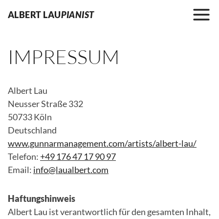
Zum
ALBERT LAU
PIANIST
Inhalt
springen
IMPRESSUM
Albert Lau
Neusser Straße 332
50733 Köln
Deutschland
www.gunnarmanagement.com/artists/albert-lau/
Telefon:
+49 176 47 17 90 97
Email:
info@laualbert.com
Haftungshinweis
Albert Lau ist verantwortlich für den gesamten Inhalt,